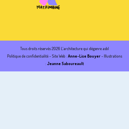
Tous droits réservés 2026 L'architecture qui dégenre asbl
Politique de confidentialité
– Site Web :
Anne-Lise Bouyer
– Illustrations
:
Jeanne Saboureault