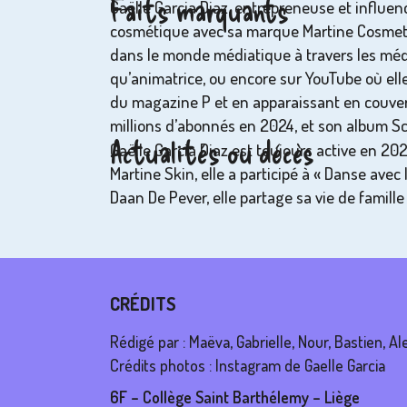
Faits marquants
Gaëlle Garcia Diaz, entrepreneuse et influe
cosmétique avec sa marque Martine Cosmetics
dans le monde médiatique à travers les méd
qu’animatrice, ou encore sur YouTube où elle
du magazine P et en apparaissant en couvert
millions d’abonnés en 2024, et son album Sc
Actualités ou décès
Gaëlle Garcia Diaz est toujours active en 202
Martine Skin, elle a participé à « Danse avec
Daan De Pever, elle partage sa vie de famille
CRÉDITS
Rédigé par : Maëva, Gabrielle, Nour, Bastien, Al
Crédits photos : Instagram de Gaelle Garcia
6F – Collège Saint Barthélemy – Liège