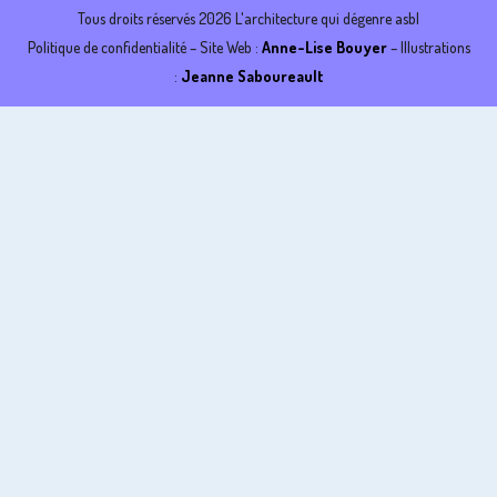
Tous droits réservés 2026 L'architecture qui dégenre asbl
Politique de confidentialité
– Site Web :
Anne-Lise Bouyer
– Illustrations
:
Jeanne Saboureault