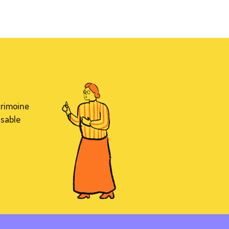
trimoine
nsable