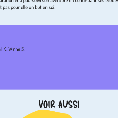
atation et a poursuivi son aventure en continuant ses études
it pas pour elle un but en soi.
l K., Winne S.
VOIR AUSSI