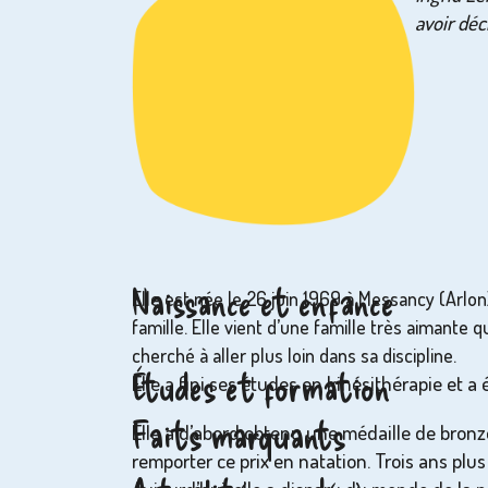
avoir dé
Naissance et enfance
Elle est née le 26 juin 1969 à Messancy (Arlon
famille. Elle vient d’une famille très aimante 
cherché à aller plus loin dans sa discipline.
Études et formation
Elle a fini ses études en kinésithérapie et
Faits marquants
Elle a d’abord obtenu une médaille de bronze
remporter ce prix en natation. Trois ans plu