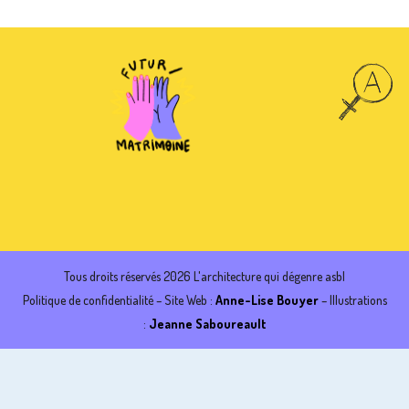
Tous droits réservés 2026 L'architecture qui dégenre asbl
Politique de confidentialité
– Site Web :
Anne-Lise Bouyer
– Illustrations
:
Jeanne Saboureault