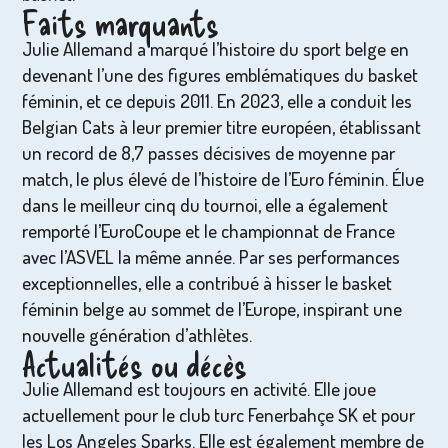
Faits marquants
Julie Allemand a marqué l’histoire du sport belge en
devenant l’une des figures emblématiques du basket
féminin, et ce depuis 2011. En 2023, elle a conduit les
Belgian Cats à leur premier titre européen, établissant
un record de 8,7 passes décisives de moyenne par
match, le plus élevé de l’histoire de l’Euro féminin. Élue
dans le meilleur cinq du tournoi, elle a également
remporté l’EuroCoupe et le championnat de France
avec l’ASVEL la même année. Par ses performances
exceptionnelles, elle a contribué à hisser le basket
féminin belge au sommet de l’Europe, inspirant une
nouvelle génération d’athlètes.
Actualités ou décès
Julie Allemand est toujours en activité. Elle joue
actuellement pour le club turc Fenerbahçe SK et pour
les Los Angeles Sparks. Elle est également membre de