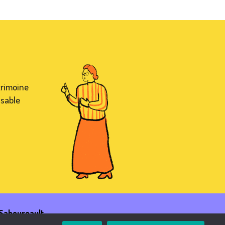
trimoine
nsable
Saboureault