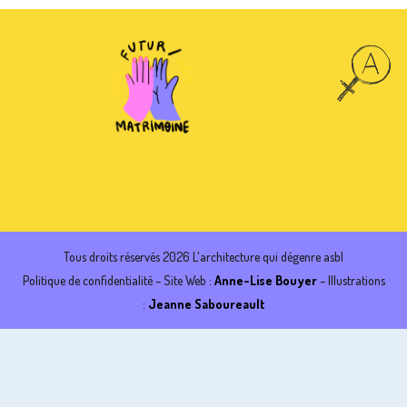
Tous droits réservés 2026 L'architecture qui dégenre asbl
Politique de confidentialité
– Site Web :
Anne-Lise Bouyer
– Illustrations
:
Jeanne Saboureault