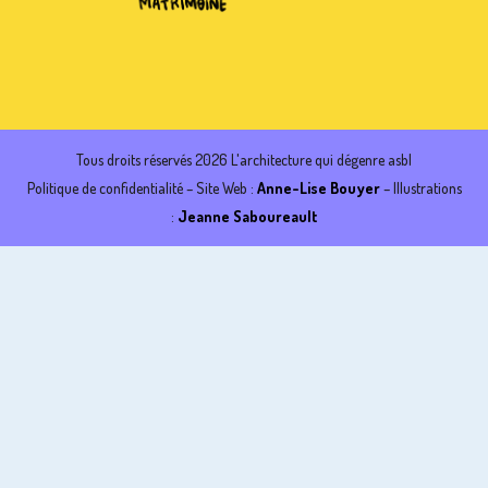
Tous droits réservés 2026 L'architecture qui dégenre asbl
Politique de confidentialité
– Site Web :
Anne-Lise Bouyer
– Illustrations
:
Jeanne Saboureault